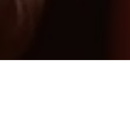
1
por
Marta Trivi
14 MARZO 2023 | 13:00
#android
,
#choice-of-games
,
#ios
,
#pc
,
#vampire-the-masquerade-sins-of-sires
,
#analisis