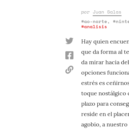
por
Juan Salas
#ao-norte
,
#nint
#analisis
Hay quien encuent
que da forma al te
da mirar hacia de
opciones funcionan
estrés es ceñirno
toque nostálgico 
plazo para consegu
reside en el place
agobio, a nuestro