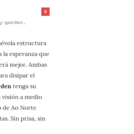
0
y-garden
,
névola estructura
 a la esperanza que
será mejor. Ambas
ra disipar el
rden
tenga su
 visión a medio
lo de Ao Norte
s. Sin prisa, sin