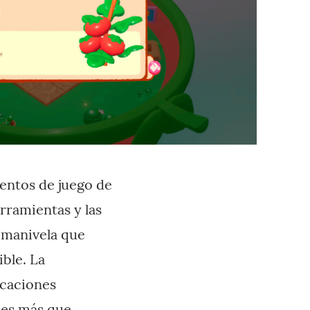
mentos de juego de
erramientas y las
e manivela que
ble. La
icaciones
tes más que