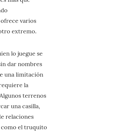
ado
ofrece varios
l otro extremo.
ien lo juegue se
sin dar nombres
ne una limitación
requiere la
 Algunos terrenos
ar una casilla,
de relaciones
 como el truquito