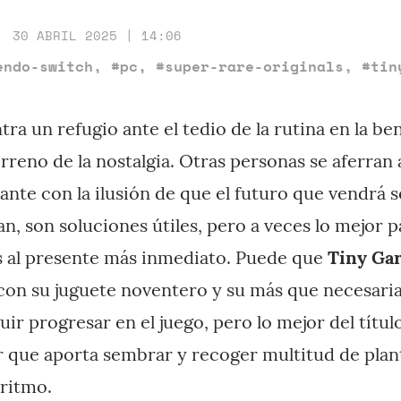
30 ABRIL 2025 | 14:06
endo-switch
,
#pc
,
#super-rare-originals
,
#tin
ra un refugio ante el tedio de la rutina en la be
rreno de la nostalgia. Otras personas se aferran
lante con la ilusión de que el futuro que vendrá 
, son soluciones útiles, pero a veces lo mejor pa
s al presente más inmediato. Puede que
Tiny Ga
con su juguete noventero y su más que necesaria
ir progresar en el juego, pero lo mejor del títu
r que aporta sembrar y recoger multitud de planta
 ritmo.