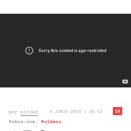
16
por
pinjed
9 JUNIO 2014 | 20:12
#xbox-one
,
#videos