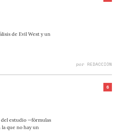
lisis de Evil West y un
por
REDACCIÓN
6
a del estudio —fórmulas
 la que no hay un