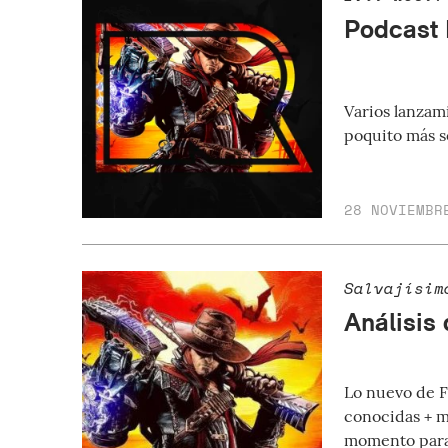
Podcast 
Varios lanzami
poquito más s
28 NOVIEMBR
Salvajísim
Análisis
Lo nuevo de Fl
conocidas + m
momento para 