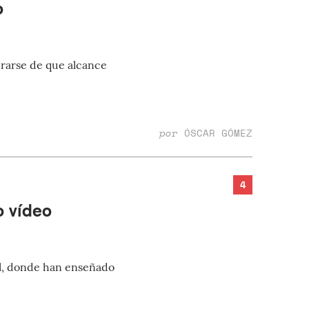
o
rarse de que alcance
por
ÓSCAR GÓMEZ
4
o vídeo
al, donde han enseñado