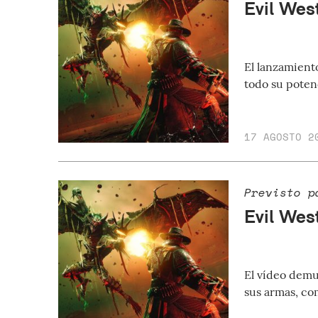
Evil Wes
El lanzamient
todo su potenc
17 AGOSTO 2
Previsto p
Evil Wes
El vídeo demu
sus armas, com