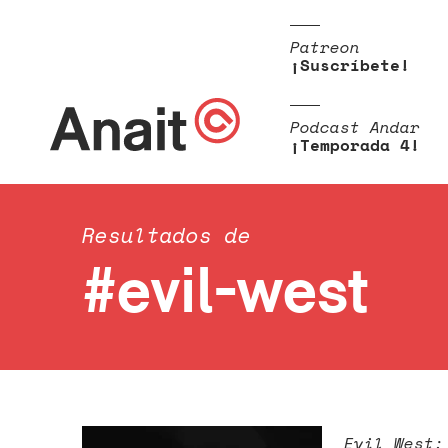
Patreon
¡Suscríbete!
Podcast Andar
¡Temporada 4!
Resultados de
#evil-west
Evil West: