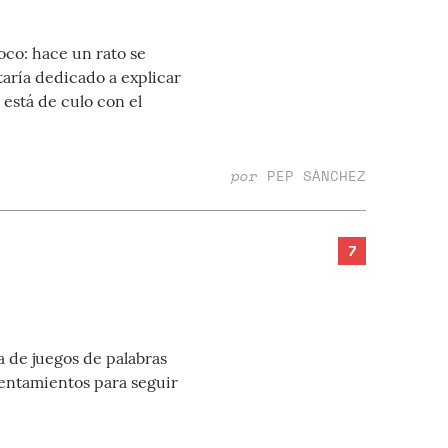
oco: hace un rato se
taría dedicado a explicar
está de culo con el
por
PEP SÀNCHEZ
7
ta de juegos de palabras
rentamientos para seguir