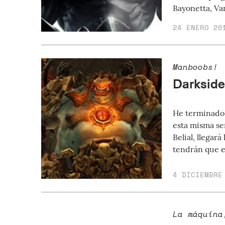
Bayonetta, Van
24 ENERO 20
Manboobs!
Darkside
He terminad
esta misma se
Belial, llegar
tendrán que e
4 DICIEMBRE
La máquina