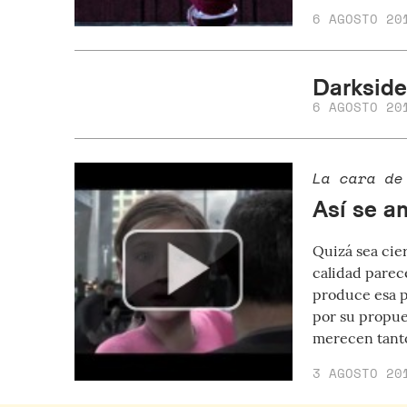
6 AGOSTO 20
Darkside
6 AGOSTO 20
La cara de
Así se an
Quizá sea cie
calidad parec
produce esa 
por su propues
merecen tant
3 AGOSTO 20