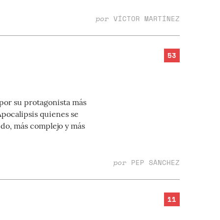
por
VÍCTOR MARTÍNEZ
53
 por su protagonista más
Apocalipsis quienes se
ido, más complejo y más
por
PEP SÀNCHEZ
11