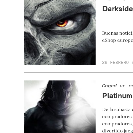
Darkside
Buenas noticia
eShop europe
28 FEBRERO 
Coged un c
Platinum
De la subasta
compradores i
compradores, 
divertido jueg