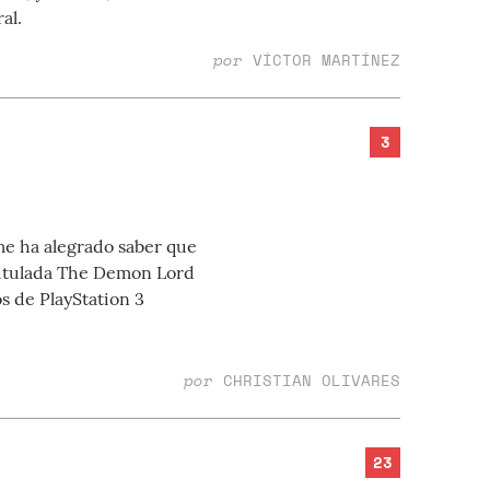
al.
por
VÍCTOR MARTÍNEZ
3
me ha alegrado saber que
titulada The Demon Lord
s de PlayStation 3
por
CHRISTIAN OLIVARES
23