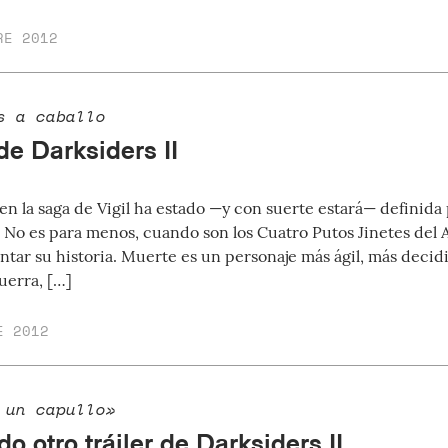
RE 2012
s a caballo
de Darksiders II
en la saga de Vigil ha estado —y con suerte estará— definida
. No es para menos, cuando son los Cuatro Putos Jinetes del 
ntar su historia. Muerte es un personaje más ágil, más decid
uerra, […]
E 2012
 un capullo»
 otro tráiler de Darksiders II