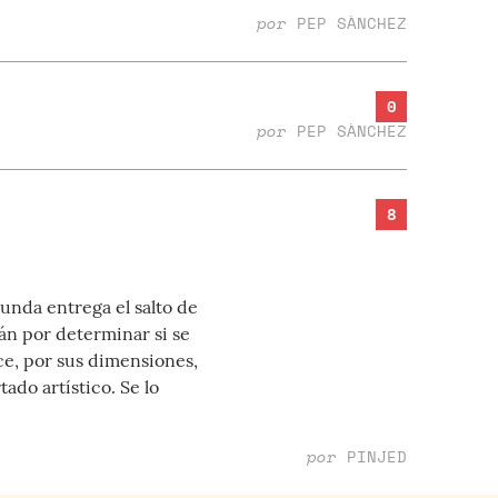
por
PEP SÀNCHEZ
0
por
PEP SÀNCHEZ
8
unda entrega el salto de
án por determinar si se
, por sus dimensiones,
ado artístico. Se lo
por
PINJED