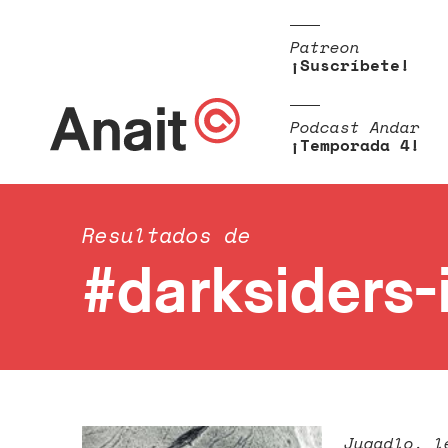
Patreon
¡Suscríbete!
Podcast Andar
¡Temporada 4!
Resultados de
#darksiders-i
Jugadlo, l