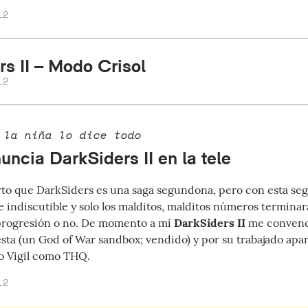
12
rs II – Modo Crisol
12
 la niña lo dice todo
uncia DarkSiders II en la tele
rto que DarkSiders es una saga segundona, pero con esta seg
e indiscutible y solo los malditos, malditos números terminar
progresión o no. De momento a mí
DarkSiders II
me convence
ta (un God of War sandbox; vendido) y por su trabajado apart
o Vigil como THQ.
12