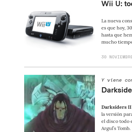
Wii U: t
La nueva cons
es que hoy, 3
hasta que hem
mucho tiempo,
30 NOVIEMBR
Y viene co
Darkside
Darksiders II
la versión pa
el disco todo 
Argul’s Tomb.