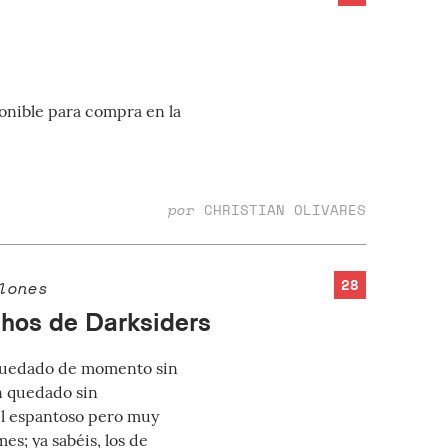
ponible para compra en la
por
CHRISTIAN OLIVARES
28
lones
chos de Darksiders
 quedado de momento sin
n quedado sin
el espantoso pero muy
es; ya sabéis, los de