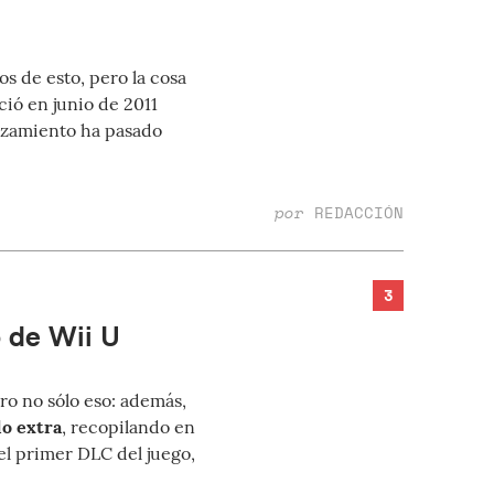
os de esto, pero la cosa
ció en junio de 2011
anzamiento ha pasado
por
REDACCIÓN
3
o de Wii U
o no sólo eso: además,
do extra
, recopilando en
 el primer DLC del juego,