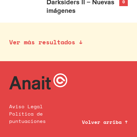
Darksiders II – Nuevas
0
imágenes
Ver más resultados ↓
Aviso Legal
Política de
puntuaciones
Volver arriba ↑