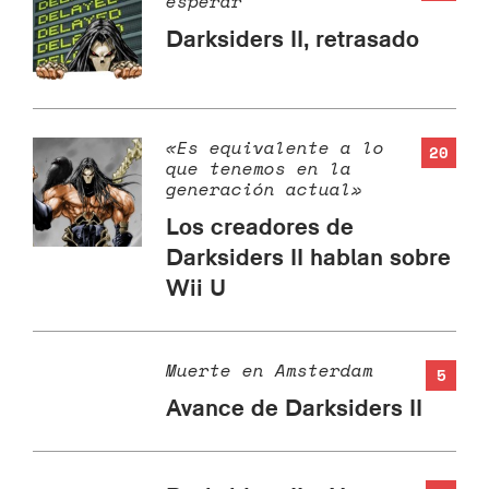
esperar
Darksiders II, retrasado
«Es equivalente a lo
20
que tenemos en la
generación actual»
Los creadores de
Darksiders II hablan sobre
Wii U
Muerte en Amsterdam
5
Avance de Darksiders II