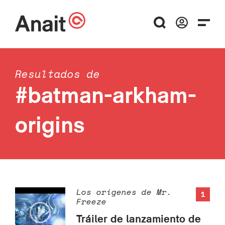
Resultados de
#batman-arkham-
origins
Los orígenes de Mr.
1
Freeze
Tráiler de lanzamiento de