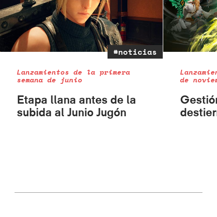
#noticias
Lanzamientos de la primera
Lanzamie
semana de junio
de novie
Etapa llana antes de la
Gestió
subida al Junio Jugón
destier