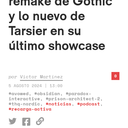
remake de Gothic
y lo nuevo de
Tarsier en su
último showcase
0
por
Víctor Martínez
5 AGOSTO 2024 | 13:00
#avowed
,
#obsidian
,
#paradox-
interactive
,
#prison-architect-2
,
#thq-nordic
,
#noticias
,
#podcast
,
#recarga-activa