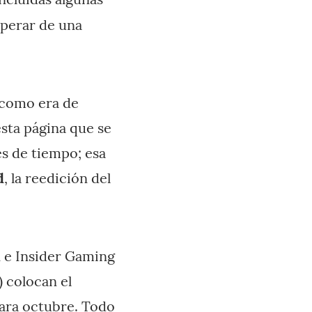
sperar de una
 como era de
esta página que se
es de tiempo; esa
d
, la reedición del
n e Insider Gaming
 colocan el
para octubre. Todo