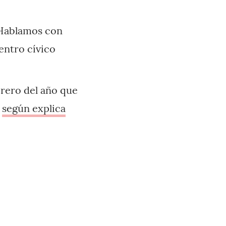
 Hablamos con
centro cívico
brero del año que
,
según explica