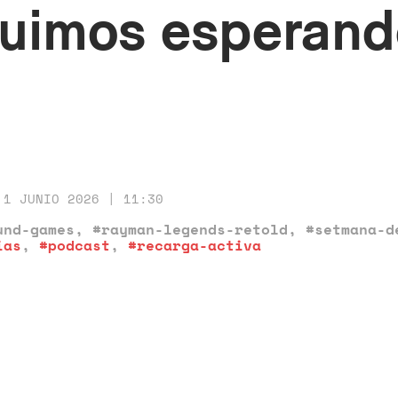
guimos esperan
1 JUNIO 2026 | 11:30
und-games
,
#rayman-legends-retold
,
#setmana-d
ias
,
#podcast
,
#recarga-activa