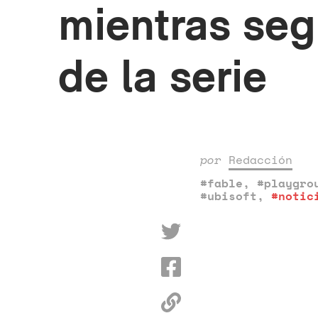
mientras se
de la serie
por
Redacción
#fable
,
#playgro
#ubisoft
,
#notic