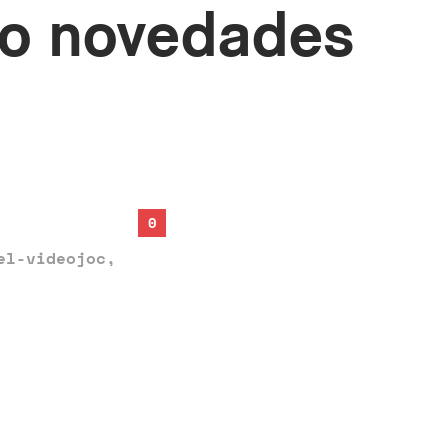
do novedades
0
el-videojoc
,