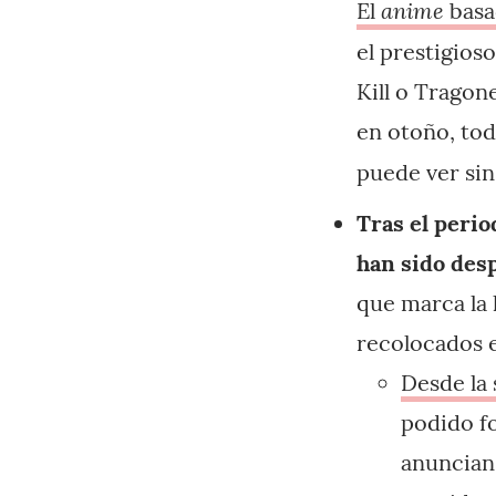
anime
El
basa
el prestigios
Kill o Trago
en otoño, tod
puede ver si
Tras el peri
han sido des
que marca la 
recolocados e
Desde la
podido f
anuncian 