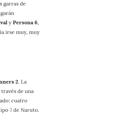
s garras de
egarán
val
y
Persona 6
,
ía irse muy, muy
nners 2
. La
 través de una
ado: cuatro
ipo 7 de Naruto.