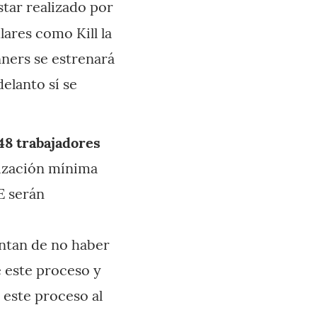
star realizado por
ares como Kill la
ners se estrenará
elanto sí se
48 trabajadores
nización mínima
E serán
ntan de no haber
 este proceso y
 este proceso al