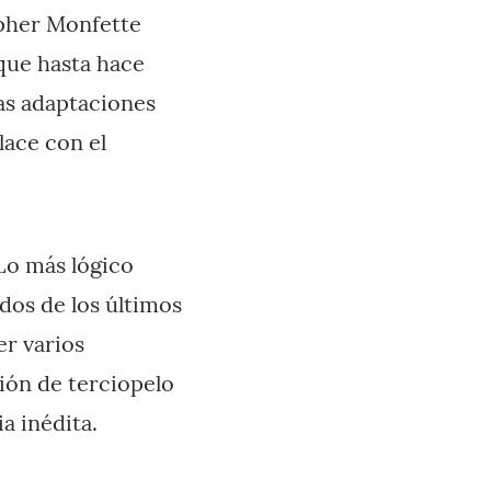
opher Monfette
—que hasta hace
las adaptaciones
lace con el
 Lo más lógico
dos de los últimos
r varios
ción de terciopelo
a inédita.