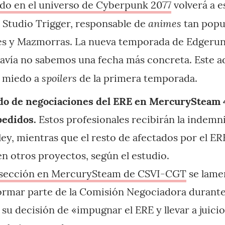
do en el universo de Cyberpunk 2077
volverá a e
animes
o Studio Trigger, responsable de
tan popul
nes y Mazmorras. La nueva temporada de Edgerun
avía no sabemos una fecha más concreta. Este ad
spoilers
n miedo a
de la primera temporada.
odo de negociaciones del ERE en MercurySteam 
pedidos.
Estos profesionales recibirán la indem
ley, mientras que el resto de afectados por el ER
n otros proyectos, según el estudio.
 sección en MercurySteam de CSVI-CGT
se lame
ormar parte de la Comisión Negociadora durante
su decisión de «impugnar el ERE y llevar a juicio