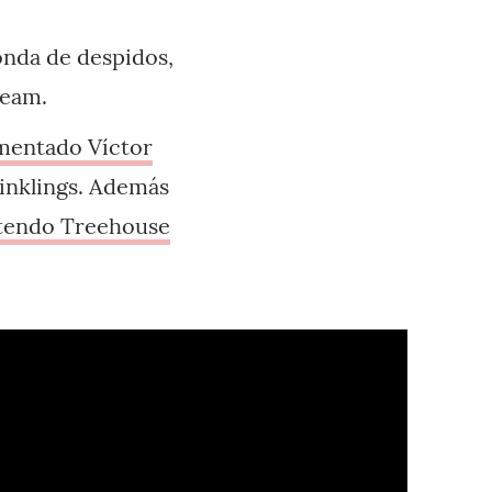
onda de despidos,
team.
mentado Víctor
s inklings. Además
tendo Treehouse