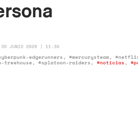
ersona
30 JUNIO 2026 | 11:30
cyberpunk-edgerunners
,
#mercurysteam
,
#netfli
o-treehouse
,
#splatoon-raiders
,
#noticias
,
#p