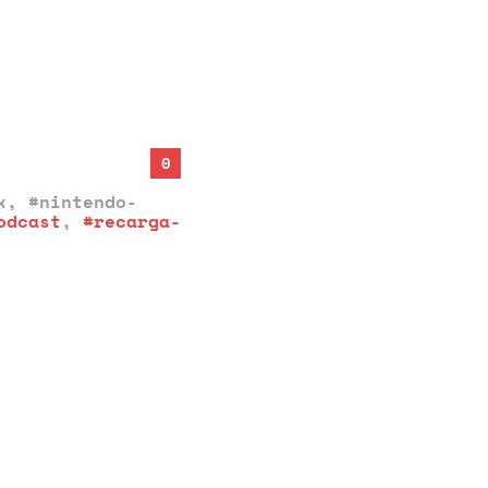
0
x
,
#nintendo-
odcast
,
#recarga-