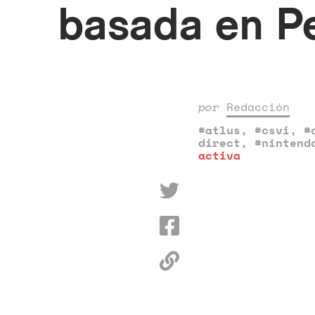
basada en P
por
Redacción
#atlus
,
#csvi
,
#
direct
,
#nintend
activa