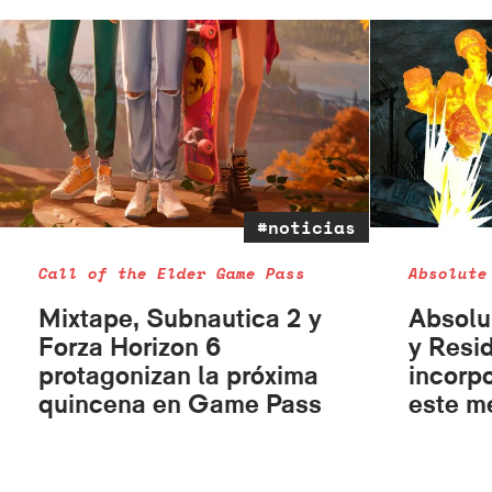
#noticias
Call of the Elder Game Pass
Absolute
Mixtape, Subnautica 2 y
Absolu
Forza Horizon 6
y Resid
protagonizan la próxima
incorp
quincena en Game Pass
este m