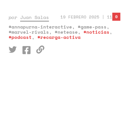
0
por
Juan Salas
19 FEBRERO 2025 | 11:42
#annapurna-interactive
,
#game-pass
,
#marvel-rivals
,
#netease
,
#noticias
,
#podcast
,
#recarga-activa