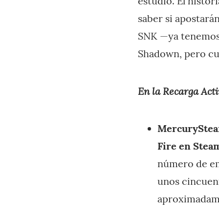
estudio. El histor
saber si apostará
SNK —ya tenemos v
Shadown, pero cui
En la Recarga Acti
MercurySteam
Fire en Stea
número de emp
unos cincuent
aproximadam