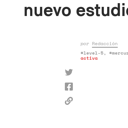
nuevo estud
por
Redacción
#level-5
,
#mercu
activa