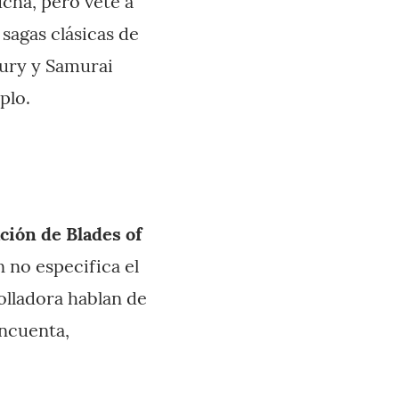
ucha, pero vete a
sagas clásicas de
Fury y Samurai
plo.
ción de Blades of
 no especifica el
olladora hablan de
incuenta,