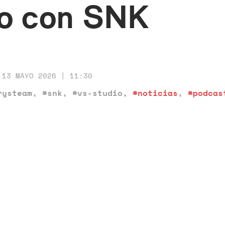
io con SNK
13 MAYO 2026 | 11:30
rysteam
,
#snk
,
#vs-studio
,
#noticias
,
#podcas