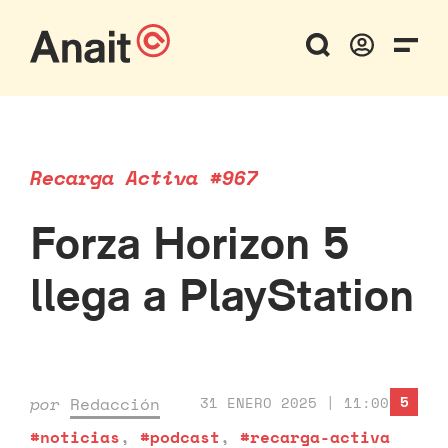
Recarga Activa #967
Forza Horizon 5
llega a PlayStation
5
por
Redacción
31 ENERO 2025 | 11:00
#noticias
,
#podcast
,
#recarga-activa