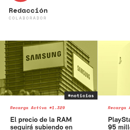
Redacción
COLABORADOR
#noticias
Recarga Activa #1.329
Recarga 
El precio de la RAM
PlaySt
seguirá subiendo en
95 mil