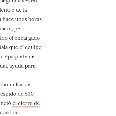
a segunda vez en
entro de la
a hace unos horas
isión, pero
sido el encargado
ñala que el equipo
 un «paquete de
ual, ayuda para
io millar de
despido de 530
unció
el cierre de
con los