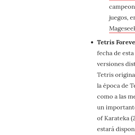
campeone
juegos, 
Magesee
Tetris Foreve
fecha de esta
versiones dist
Tetris origin
la época de T
como a las me
un important
of Karateka (
estará dispon