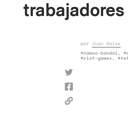
trabajadores
por
Juan Salas
#namco-bandai
,
#
#riot-games
,
#te