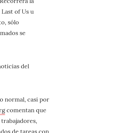
. Recorrerá la
Last of Us u
o, sólo
rmados se
oticias del
Lo normal, casi por
rg
comentan que
 trabajadores,
dos de tareas con