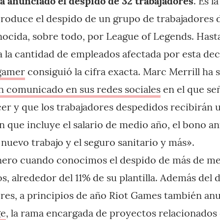
a anunciado el despido de 32 trabajadores
. Es l
roduce el despido de un grupo de trabajadores d
ocida, sobre todo, por League of Legends. Hast
 la cantidad de empleados afectada por esta dec
gamer
consiguió la cifra exacta. Marc Merrill ha 
n comunicado en sus redes sociales
en el que se
cer y que los trabajadores despedidos recibirán
que incluye el salario de medio año, el bono an
nuevo trabajo y el seguro sanitario y más».
nero cuando conocimos el despido de más de med
, alrededor del 11% de su plantilla. Además del 
ores, a principios de año Riot Games también an
ge
, la rama encargada de proyectos relacionados 