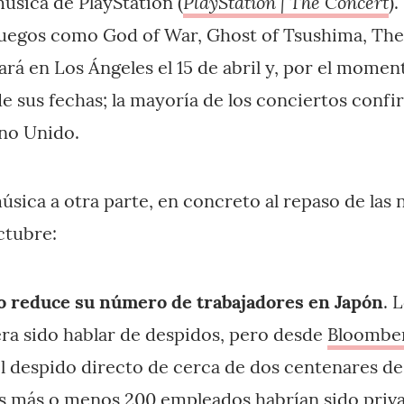
PlayStation | The Concert
música de PlayStation (
)
uegos como God of War, Ghost of Tsushima, The 
á en Los Ángeles el 15 de abril y, por el moment
 sus fechas; la mayoría de los conciertos confi
ino Unido.
sica a otra parte, en concreto al repaso de las n
ctubre:
 reduce su número de trabajadores en Japón
. 
era sido hablar de despidos, pero desde
Bloombe
el despido directo de cerca de dos centenares de
os más o menos 200 empleados habrían sido priva