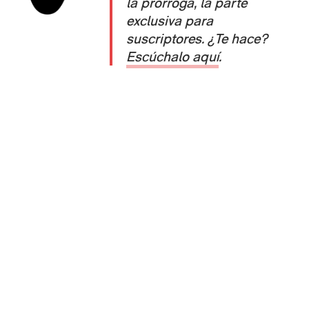
la prórroga, la parte
exclusiva para
suscriptores. ¿Te hace?
Escúchalo aqu
í
.