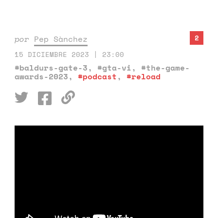
2
por
Pep Sànchez
15 DICIEMBRE 2023 | 23:00
#baldurs-gate-3
,
#gta-vi
,
#the-game-
awards-2023
,
#podcast
,
#reload