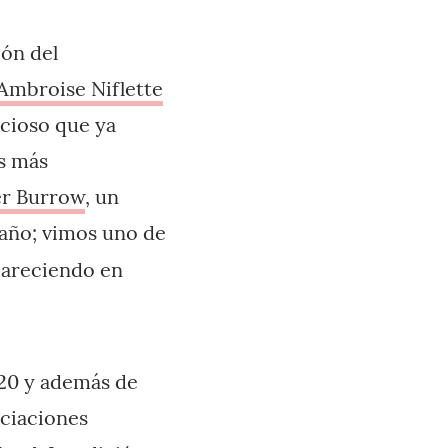
ión del
Ambroise Niflette
cioso que ya
s más
r Burrow
, un
 año; vimos uno de
pareciendo en
20 y además de
ociaciones