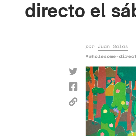
directo el sá
por
Juan Salas
#wholesome-direc