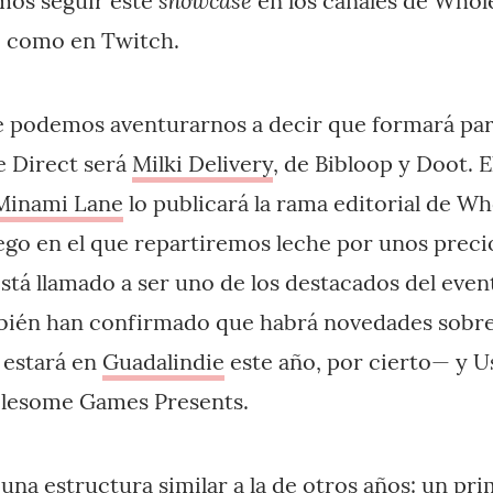
mos seguir este
en los canales de Who
 como en Twitch.
e podemos aventurarnos a decir que formará par
 Direct
será
Milki Delivery
, de Bibloop y Doot. 
Minami Lane
lo publicará la rama editorial de 
uego en el que repartiremos leche por unos prec
stá llamado a ser uno de los destacados del even
bién han confirmado que habrá novedades sobre 
 estará en
Guadalindie
este año, por cierto— y 
lesome Games Presents.
na estructura similar a la de otros años: un pri