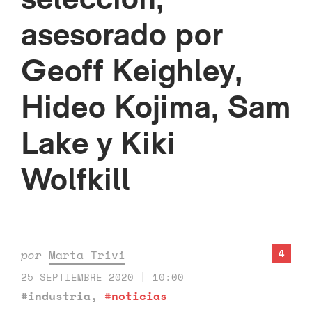
asesorado por
Geoff Keighley,
Hideo Kojima, Sam
Lake y Kiki
Wolfkill
4
por
Marta Trivi
25 SEPTIEMBRE 2020 | 10:00
#industria
,
#noticias