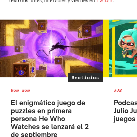
texto los lunes, miércoles y viernes en
Twitch
.
#noticias
Bow wow
JJ2
El enigmático juego de
Podcas
puzzles en primera
Julio J
persona He Who
juegos 
Watches se lanzará el 2
de septiembre