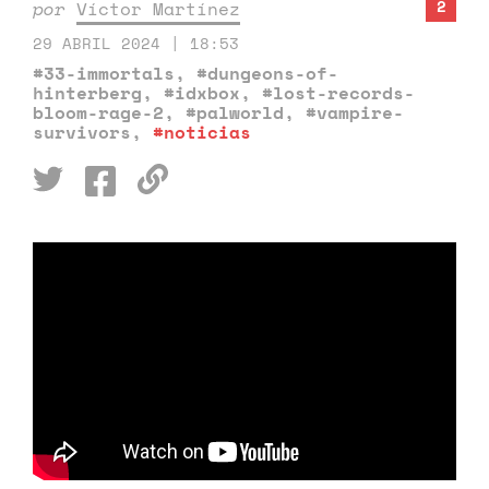
2
por
Víctor Martínez
29 ABRIL 2024 | 18:53
#33-immortals
,
#dungeons-of-
hinterberg
,
#idxbox
,
#lost-records-
bloom-rage-2
,
#palworld
,
#vampire-
survivors
,
#noticias