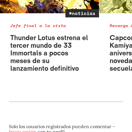
#noticias
Jefe final a la vista
Recarga 
Thunder Lotus estrena el
Capcom
tercer mundo de 33
Kamiya
Immortals a pocos
aniver
meses de su
noveda
lanzamiento definitivo
secuel
Solo los usuarios registrados pueden comentar -
Inicia sesión
con tu perfil.