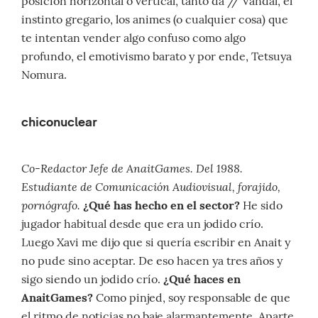
posicion horizontal o vertical, tanto da // Vandal, el
instinto gregario, los animes (o cualquier cosa) que
te intentan vender algo confuso como algo
profundo, el emotivismo barato y por ende, Tetsuya
Nomura.
chiconuclear
Co-Redactor Jefe de AnaitGames. Del 1988.
Estudiante de Comunicación Audiovisual, forajido,
pornógrafo.
¿Qué has hecho en el sector?
He sido
jugador habitual desde que era un jodido crío.
Luego Xavi me dijo que si quería escribir en Anait y
no pude sino aceptar. De eso hacen ya tres años y
sigo siendo un jodido crío.
¿Qué haces en
AnaitGames?
Como pinjed, soy responsable de que
el ritmo de noticias no baje alarmantemente. Aparte