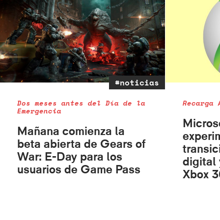
#noticias
Dos meses antes del Día de la
Recarga 
Emergencia
Micros
Mañana comienza la
experi
beta abierta de Gears of
transic
War: E-Day para los
digital
usuarios de Game Pass
Xbox 3