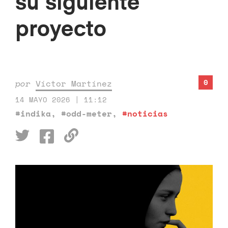
su siguiente
proyecto
0
por
Víctor Martínez
14 MAYO 2026 | 11:12
#indika
,
#odd-meter
,
#noticias