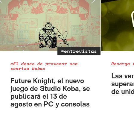
#entrevistas
«El deseo de provocar una
Recarga 
sonrisa boba»
Las ve
Future Knight, el nuevo
supera
juego de Studio Koba, se
de uni
publicará el 13 de
agosto en PC y consolas