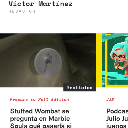
Víctor Martínez
REDACTOR
#noticias
Prepare to Roll Edition
JJ2
Stuffed Wombat se
Podcas
pregunta en Marble
Julio J
Souls qué pasaría si
juegos 