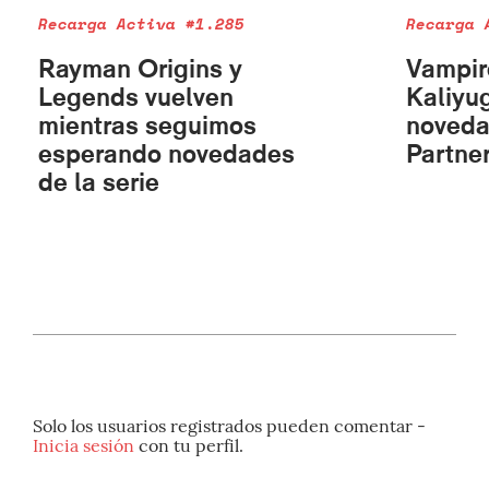
Recarga Activa #1.285
Recarga 
Rayman Origins y
Vampire
Legends vuelven
Kaliyug
mientras seguimos
noveda
esperando novedades
Partne
de la serie
Solo los usuarios registrados pueden comentar -
Inicia sesión
con tu perfil.