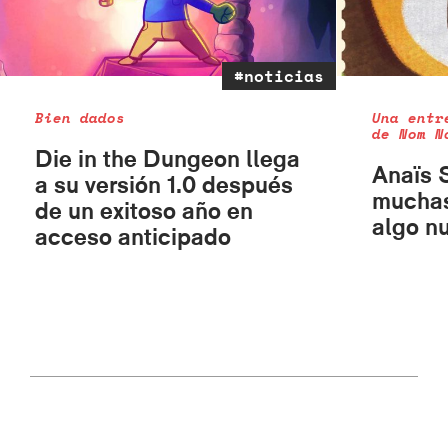
#noticias
Bien dados
Una entr
de Nom N
Die in the Dungeon llega
Anaïs 
a su versión 1.0 después
muchas
de un exitoso año en
algo n
acceso anticipado