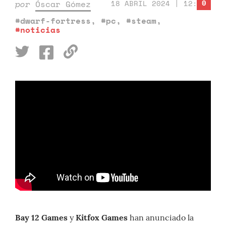
0
por
Óscar Gómez
18 ABRIL 2024 | 12:30
#dwarf-fortress
,
#pc
,
#steam
,
#noticias
Bay 12 Games
y
Kitfox Games
han anunciado la