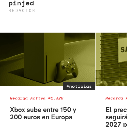
pinjed
REDACTOR
#noticias
Recarga Activa #1.328
Recarga 
Xbox sube entre 150 y
El pre
200 euros en Europa
seguir
2027 p