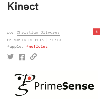
Kinect
5
por
Christian Olivares
25 NOVIEMBRE 2013 | 10:10
#apple
,
#noticias