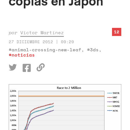
copias en Japón
12
por
Víctor Martínez
27 DICIEMBRE 2012 | 09:29
#animal-crossing-new-leaf
,
#3ds
,
#noticias