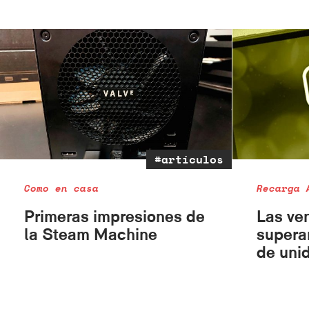
#artículos
Como en casa
Recarga 
Primeras impresiones de
Las ve
la Steam Machine
supera
de uni