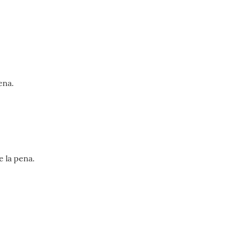
ena.
e la pena.