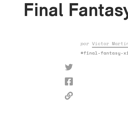
Final Fantasy
por
Víctor Martí
#final-fantasy-x