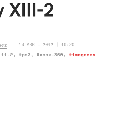
 XIII-2
nez
13 ABRIL 2012 | 10:20
iii-2
,
#ps3
,
#xbox-360
,
#imagenes