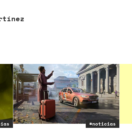
rtínez
cias
#noticias