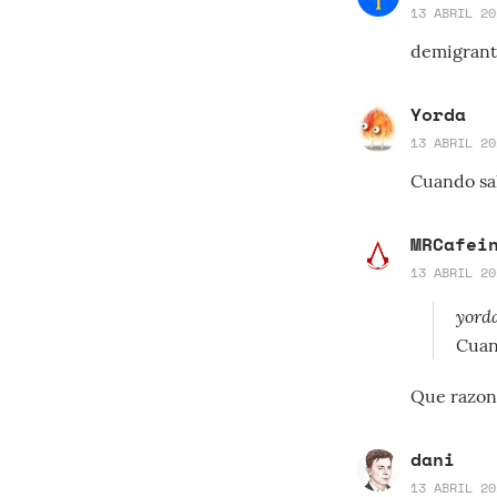
13 ABRIL 20
demigran
Yorda
13 ABRIL 20
Cuando sal
MRCafei
13 ABRIL 20
yorda
Cuand
Que razon
dani
13 ABRIL 20