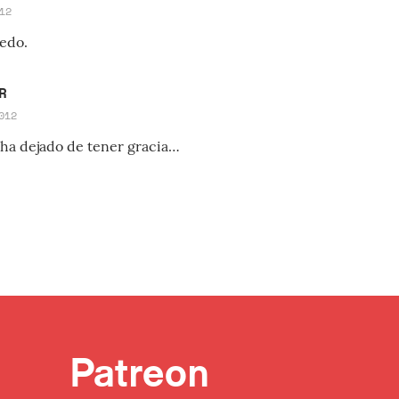
12
edo.
R
012
ha dejado de tener gracia…
Patreon