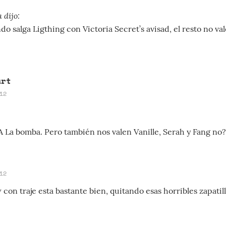
 dijo:
o salga Ligthing con Victoria Secret’s avisad, el resto no val
art
12
 La bomba. Pero también nos valen Vanille, Serah y Fang no?
12
con traje esta bastante bien, quitando esas horribles zapatill