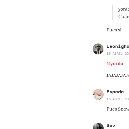
yorda
Cuand
Pues sí.
Leonigh
13 ABRIL 20
@yorda
JAJAJAJAJA
Espada
13 ABRIL 20
Pues Snow 
Sev