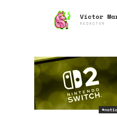
Víctor Ma
REDACTOR
#noti