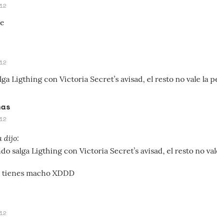
12
te
12
ga Ligthing con Victoria Secret’s avisad, el resto no vale la p
nas
12
 dijo:
o salga Ligthing con Victoria Secret’s avisad, el resto no val
 tienes macho XDDD
12