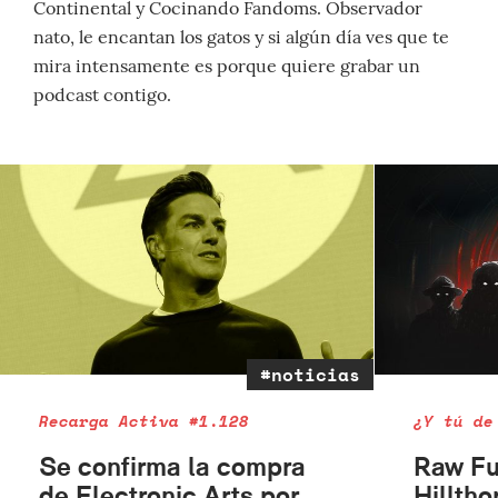
Continental y Cocinando Fandoms. Observador
nato, le encantan los gatos y si algún día ves que te
mira intensamente es porque quiere grabar un
podcast contigo.
#noticias
Recarga Activa #1.128
¿Y tú de
Se confirma la compra
Raw Fu
de Electronic Arts por
Hilltho