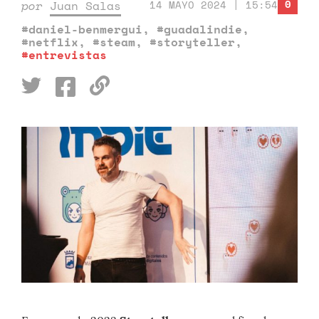
0
por
Juan Salas
14 MAYO 2024 | 15:54
#daniel-benmergui
,
#guadalindie
,
#netflix
,
#steam
,
#storyteller
,
#entrevistas