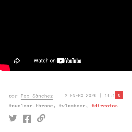
0
por
Pep Sànchez
2 ENERO 2026 | 11:13
#nuclear-throne
,
#vlambeer
,
#directos