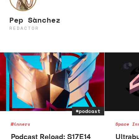
Pep Sànchez
REDACTOR
#podcast
Winners
Space In
Podcast Reload: S17E14
Ultrab