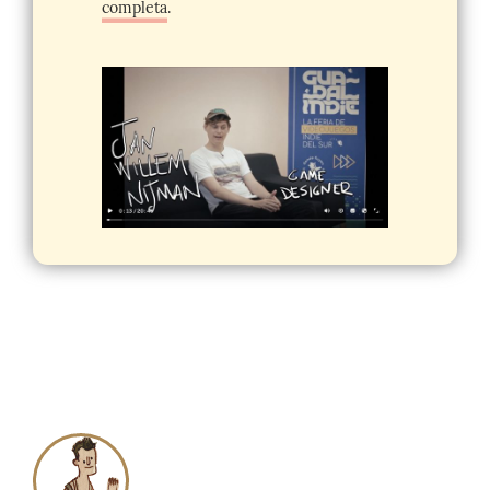
vitalicias, infinitas y necesarias; en
diciembre, también celebramos los diez
años del juego con una entrevista a Jan
Willem Nejman que publicamos en
Patreon
.
Apóyanos allí para verla
completa
.