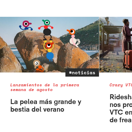
#noticias
Lanzamientos de la primera
Crazy VT
semana de agosto
Ridesh
La pelea más grande y
nos pr
bestia del verano
VTC en
de fre