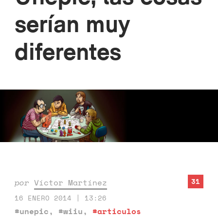
serían muy
diferentes
31
por
Víctor Martínez
16 ENERO 2014 | 13:26
#unepic
,
#wiiu
,
#articulos