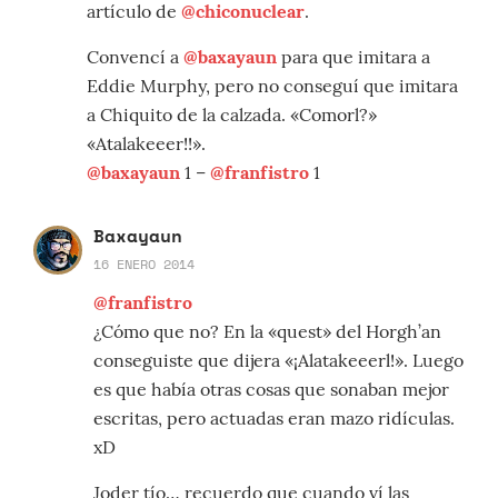
artículo de
@chiconuclear
.
Convencí a
@baxayaun
para que imitara a
Eddie Murphy, pero no conseguí que imitara
a Chiquito de la calzada. «Comorl?»
«Atalakeeer!!».
@baxayaun
1 –
@franfistro
1
Baxayaun
16 ENERO 2014
@franfistro
¿Cómo que no? En la «quest» del Horgh’an
conseguiste que dijera «¡Alatakeeerl!». Luego
es que había otras cosas que sonaban mejor
escritas, pero actuadas eran mazo ridículas.
xD
Joder tío… recuerdo que cuando ví las