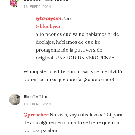
16 ENERO 2014
@baxayaun
dijo:
@bluebyza
Y lo peor es que ya no hablamos ni de
doblajes, hablamos de que he
protagonizado la puta versión
original. UNA JODIDA VERGÜENZA.
Whoopsie, lo edité con prisas y se me olvidó
poner los links que quería. ¡Solucionado!
Mominito
16 ENERO 2014
@preacher
No veas, vaya nivelazo xD Si para
dejar a alguien en ridículo se tiene que ir a
por esa palabra.