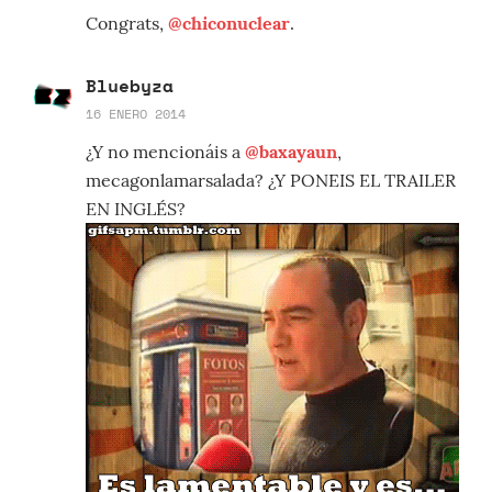
Congrats,
@chiconuclear
.
Bluebyza
16 ENERO 2014
¿Y no mencionáis a
@baxayaun
,
mecagonlamarsalada? ¿Y PONEIS EL TRAILER
EN INGLÉS?