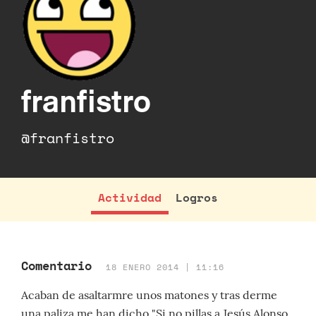
franfistro
@franfistro
Actividad
Logros
Comentario
18 ENERO 2014 | 11:16
Acaban de asaltarmre unos matones y tras derme
una paliza me han dicho "Si no pillas a Jesús Alonso