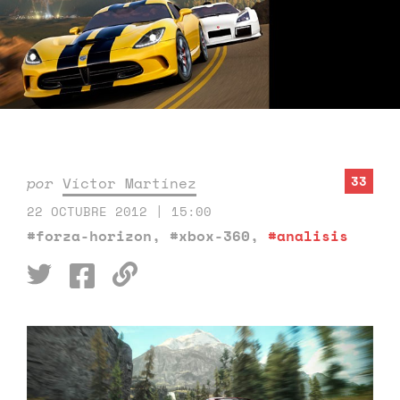
33
por
Víctor Martínez
22 OCTUBRE 2012 | 15:00
#forza-horizon
,
#xbox-360
,
#analisis