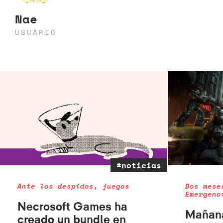
Nae
USUARIO
#noticias
Ante los despidos, juegos
Dos mese
Emergenc
Necrosoft Games ha
Mañana
creado un bundle en