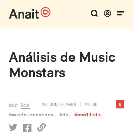
Análisis de Music
Monstars
2
por
Nae
28 JUNIO 2009 | 21:06
#music-monstars
,
#ds
,
#analisis