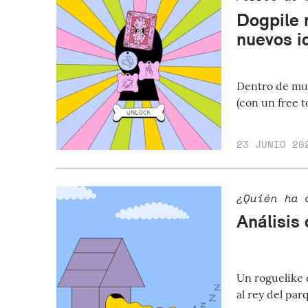
Dogpile 
nuevos i
Dentro de muy
(con un free t
23 JUNIO 20
¿Quién ha 
Análisis
Un roguelike 
al rey del par