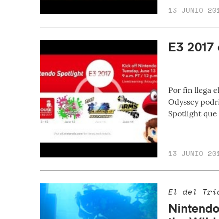
13 JUNIO 20
E3 2017 
Por fin llega 
Odyssey podrí
Spotlight que
13 JUNIO 20
El del Tri
Nintendo