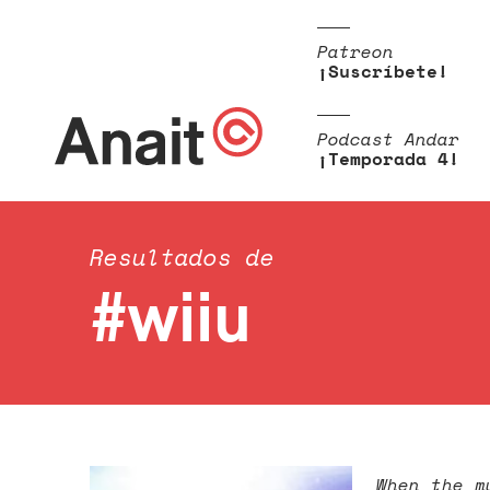
Patreon
¡Suscríbete!
Podcast Andar
¡Temporada 4!
Resultados de
#wiiu
When the m