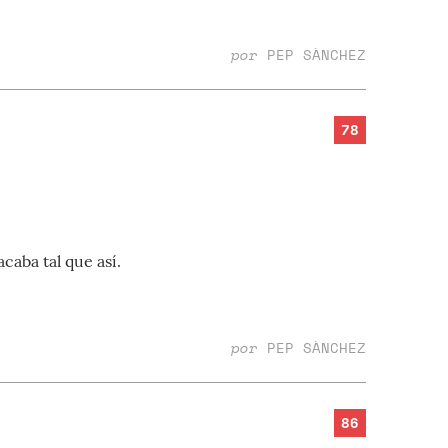
por
PEP SÀNCHEZ
78
caba tal que así.
por
PEP SÀNCHEZ
86