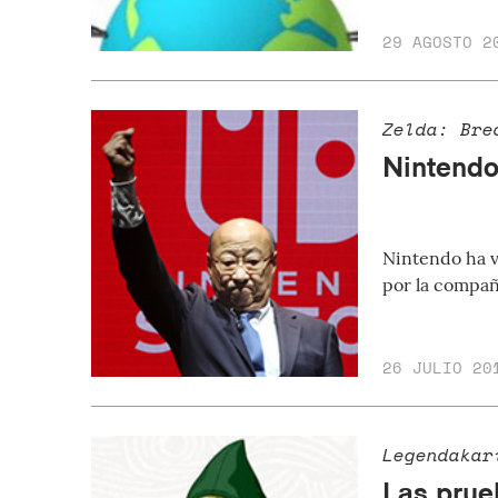
29 AGOSTO 2
Zelda: Bre
Nintendo
Nintendo ha vu
por la compañ
26 JULIO 20
Legendakar
Las prue