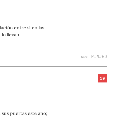
ación entre sí en las
lo llevab
por
PINJED
19
 sus puertas este año;