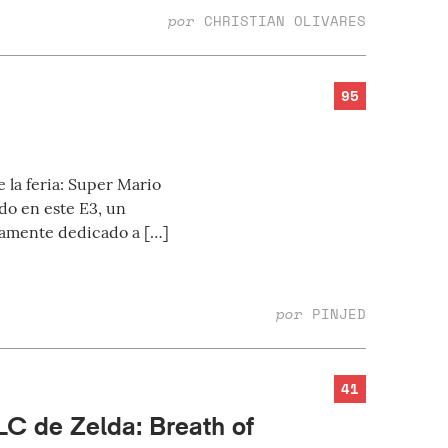
por
CHRISTIAN OLIVARES
95
 la feria: Super Mario
do en este E3, un
etamente dedicado a […]
por
PINJED
41
LC de Zelda: Breath of