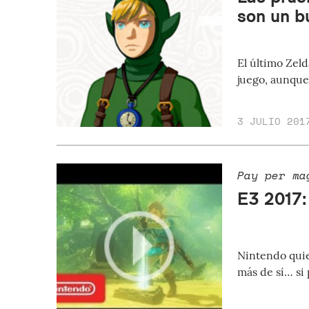
son un b
El último Zel
juego, aunque
3 JULIO 201
Pay per ma
E3 2017:
Nintendo quie
más de sí… si 