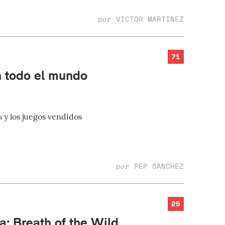
por
VÍCTOR MARTÍNEZ
71
n todo el mundo
s y los juegos vendidos
por
PEP SÀNCHEZ
25
: Breath of the Wild