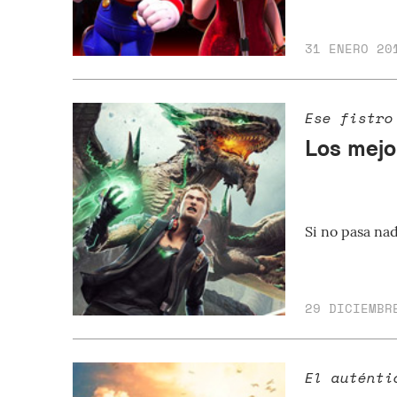
31 ENERO 20
Ese fistro
Los mejo
Si no pasa nad
29 DICIEMBR
El auténti