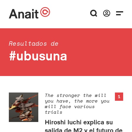
Resultados de
#ubusuna
The stronger the will
1
you have, the more you
will face various
trials
Hiroshi Iuchi explica su
salida de M2 y el futuro de