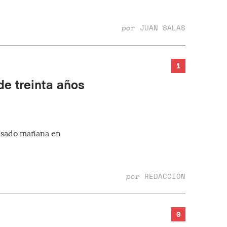
por
JUAN SALAS
1
e treinta años
pasado mañana en
por
REDACCIÓN
0