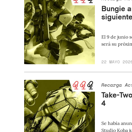
Bungie an
siguient
El 9 de junio
será su próxi
22 MAYO 202
Recarga Ac
Take-Two
4
Se había anun
Studio Koba j