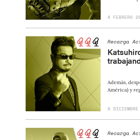
4 FEBRERO 2
Recarga Ac
Katsuhir
trabajan
Además, despe
América) y re
9 DICIEMBRE
Recarga Ac