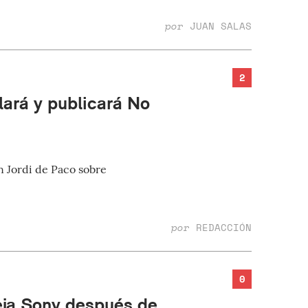
por
JUAN SALAS
2
lará y publicará No
n Jordi de Paco sobre
por
REDACCIÓN
0
deja Sony después de