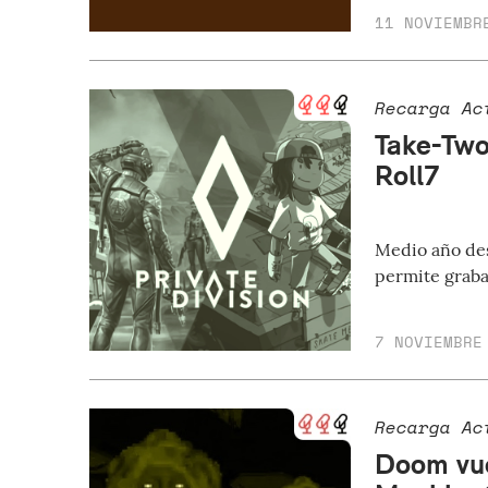
11 NOVIEMBR
Recarga Ac
Take-Two 
Roll7
Medio año des
permite graba
7 NOVIEMBRE
Recarga Ac
Doom vue