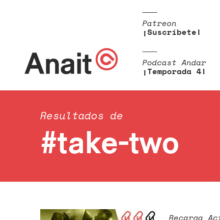
Patreon
¡Suscríbete!
Podcast Andar
¡Temporada 4!
Resultados de
#take-two
Recarga Ac