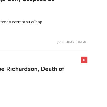
intendo cerrará su eShop
por
JUAN SALAS
0
oe Richardson, Death of