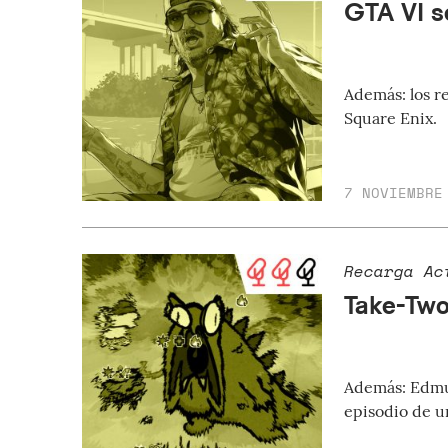
GTA VI s
Además: los re
Square Enix.
7 NOVIEMBRE
Recarga Ac
Take-Two
Además: Edmu
episodio de u