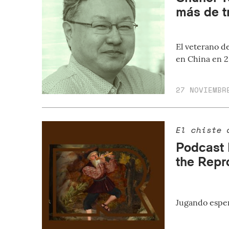
más de t
El veterano d
en China en 2
27 NOVIEMBR
El chiste 
Podcast 
the Repr
Jugando esper