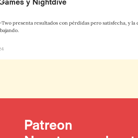
Games y Nightdive
Two presenta resultados con pérdidas pero satisfecha, y la d
bajando.
24
Patreon