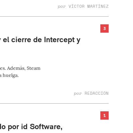
por
VÍCTOR MARTÍNEZ
3
 el cierre de Intercept y
ces. Además, Steam
a huelga.
por
REDACCIÓN
1
o por id Software,