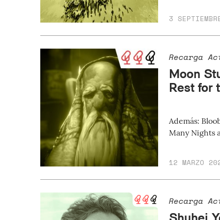
3 SEPTIEMBR
Recarga Ac
Moon Stu
Rest for
Además: Bloob
Many Nights a
12 MARZO 20
Recarga Ac
Shuhei Y