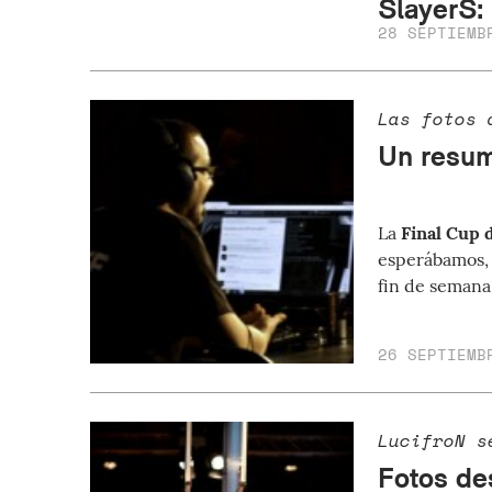
SlayerS:
28 SEPTIEMB
Las fotos 
Un resum
La
Final Cup 
esperábamos, 
fin de semana
26 SEPTIEMB
LucifroN s
Fotos des