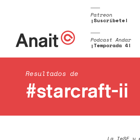
Patreon
¡Suscríbete!
Podcast Andar
¡Temporada 4!
Resultados de
#starcraft-ii
La IeSF y 