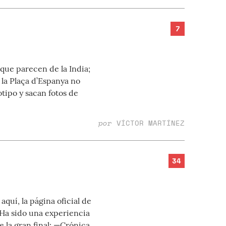
7
que parecen de la India;
n la Plaça d’Espanya no
otipo y sacan fotos de
por
VÍCTOR MARTÍNEZ
34
quí, la página oficial de
. Ha sido una experiencia
 la gran final: —Crónica