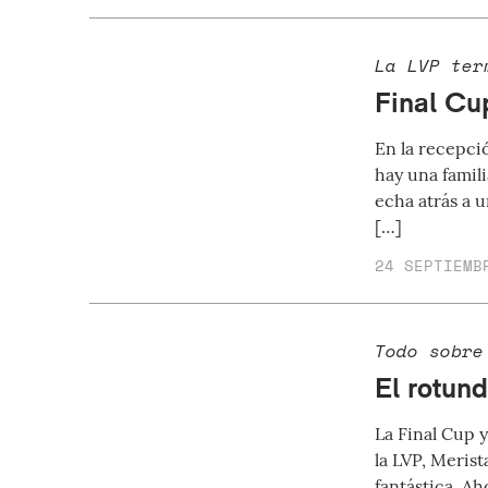
La LVP ter
Final Cu
En la recepci
hay una famili
echa atrás a u
[…]
24 SEPTIEMB
Todo sobre
El rotund
La Final Cup y
la LVP, Merist
fantástica. A