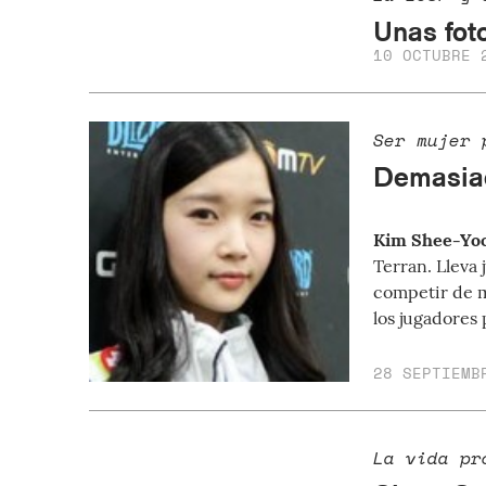
Unas fot
10 OCTUBRE 
Ser mujer 
Demasia
Kim Shee-Yo
Terran. Lleva
competir de m
los jugadores 
28 SEPTIEMB
La vida pr