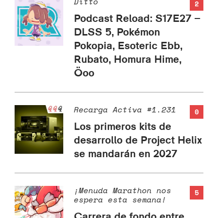
Ditto
2
Podcast Reload: S17E27 –
DLSS 5, Pokémon
Pokopia, Esoteric Ebb,
Rubato, Homura Hime,
Öoo
Recarga Activa #1.231
0
Los primeros kits de
desarrollo de Project Helix
se mandarán en 2027
¡Menuda Marathon nos
5
espera esta semana!
Carrera de fondo entre