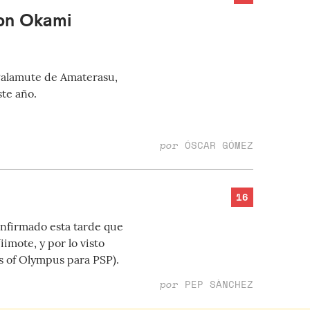
con Okami
 Palamute de Amaterasu,
ste año.
por
ÓSCAR GÓMEZ
16
onfirmado esta tarde que
imote, y por lo visto
s of Olympus para PSP).
por
PEP SÀNCHEZ