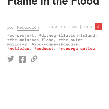
Flame in the Flood
0
por
Redacción
10 ABRIL 2025 | 10:17
#cd-projekt
,
#disney-illusion-island
,
#the-molasses-flood
,
#the-outer-
worlds-2
,
#xbox-game-showcase
,
#noticias
,
#podcast
,
#recarga-activa