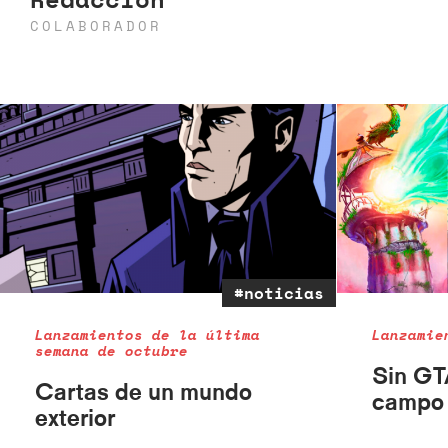
COLABORADOR
#noticias
Lanzamientos de la última
Lanzamie
semana de octubre
Sin GT
Cartas de un mundo
campo
exterior