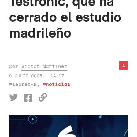
Testronic, que ha
cerrado el estudio
madrileño
1
por
Víctor Martínez
9 JULIO 2025 | 14:17
#secret-6
,
#noticias