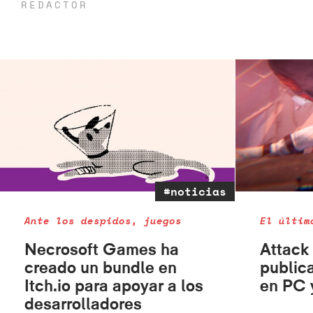
REDACTOR
#noticias
Ante los despidos, juegos
El últim
Necrosoft Games ha
Attack 
creado un bundle en
public
Itch.io para apoyar a los
en PC 
desarrolladores