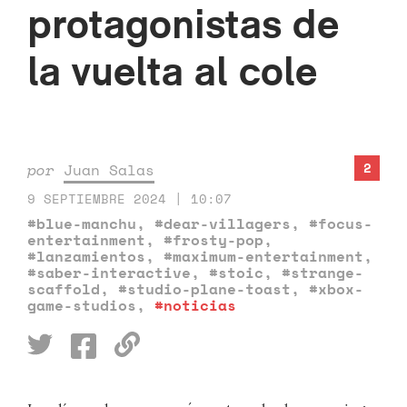
protagonistas de
la vuelta al cole
2
por
Juan Salas
9 SEPTIEMBRE 2024 | 10:07
#blue-manchu
,
#dear-villagers
,
#focus-
entertainment
,
#frosty-pop
,
#lanzamientos
,
#maximum-entertainment
,
#saber-interactive
,
#stoic
,
#strange-
scaffold
,
#studio-plane-toast
,
#xbox-
game-studios
,
#noticias