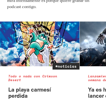
mira intensamente es porque quiere grabar un
podcast contigo.
#noticias
Todo o nada con Crimson
Lanzamie
Desert
semana d
La playa carmesí
Ya es h
perdida
lancer