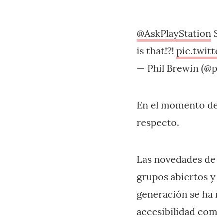
@AskPlayStation
S
is that!?!
pic.twi
— Phil Brewin (@p
En el momento de 
respecto.
Las novedades de 
grupos abiertos y
generación se ha 
accesibilidad com