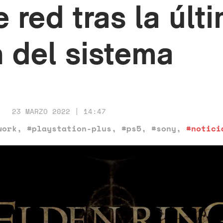
 red tras la últ
n del sistema
23 MARZO 2022 | 14:47
work
,
#playstation-plus
,
#ps5
,
#sony
,
#notici