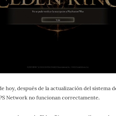
e hoy, después de la actualización del sistema 
e PS Network no funcionan correctamente.