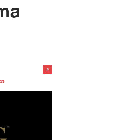
ima
2
as