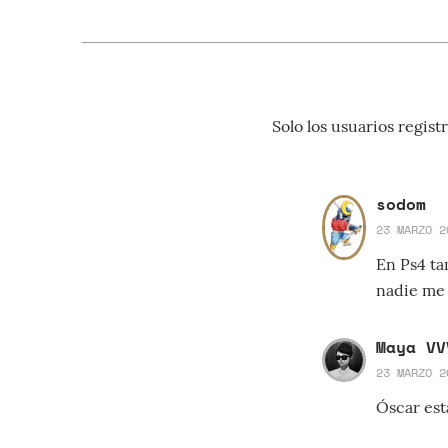
Solo los usuarios regi
sodom
23 MARZO 2
En Ps4 ta
nadie me
Maya VV
23 MARZO 2
Óscar est