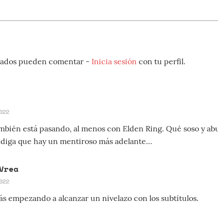
strados pueden comentar -
Inicia sesión
con tu perfil.
022
mbién está pasando, al menos con Elden Ring. Qué soso y abu
 diga que hay un mentiroso más adelante…
Vrea
022
ás empezando a alcanzar un nivelazo con los subtítulos.