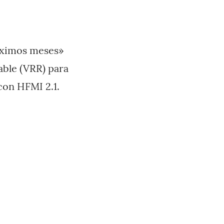
óximos meses»
able (VRR) para
con HFMI 2.1.