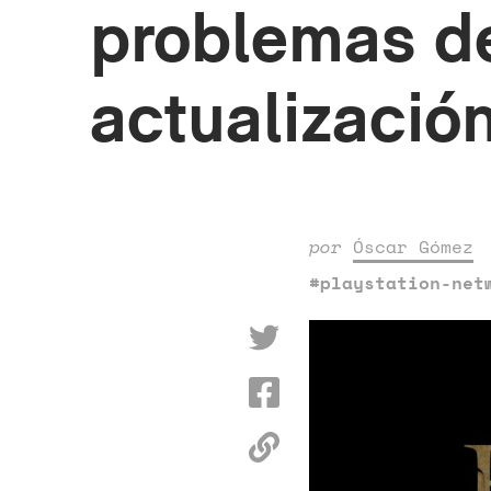
problemas de
actualizació
por
Óscar Gómez
#playstation-net