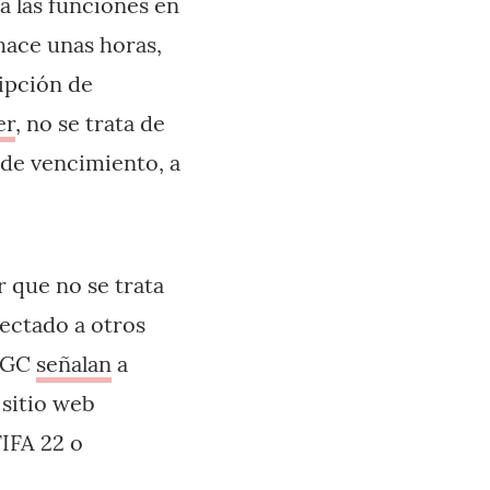
a las funciones en
hace unas horas,
ripción de
er
, no se trata de
 de vencimiento, a
 que no se trata
fectado a otros
 VGC
señalan
a
 sitio web
IFA 22 o