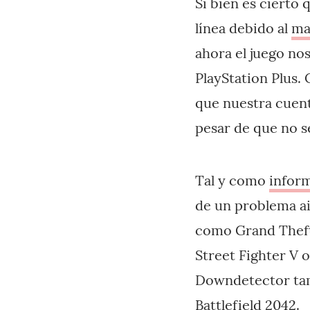
Si bien es cierto 
línea debido al
ma
ahora el juego no
PlayStation Plus
que nuestra cuent
pesar de que no se
Tal y como
infor
de un problema ai
como Grand Theft
Street Fighter V o
Downdetector tam
Battlefield 2042.