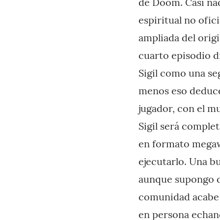
de Doom. Casi nad
espiritual no ofic
ampliada del orig
cuarto episodio d
Sigil como una se
menos eso deduce 
jugador, con el m
Sigil será comple
en formato megawa
ejecutarlo. Una b
aunque supongo qu
comunidad acabe 
en persona echand