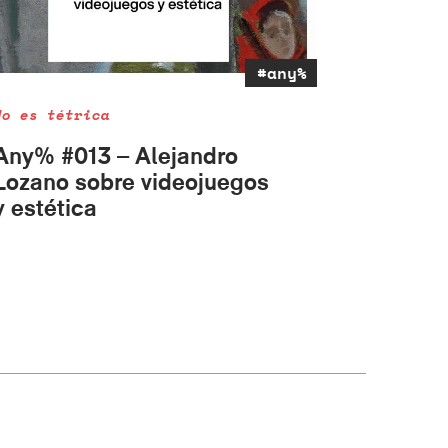
#any%
No es tétrica
Any% #013 – Alejandro
Lozano sobre videojuegos
y estética