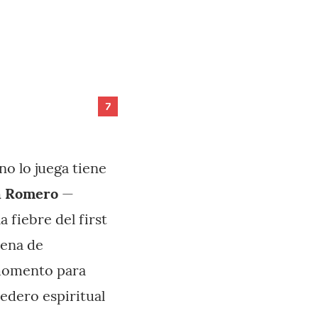
7
o lo juega tiene
n Romero
—
 fiebre del first
lena de
momento para
redero espiritual