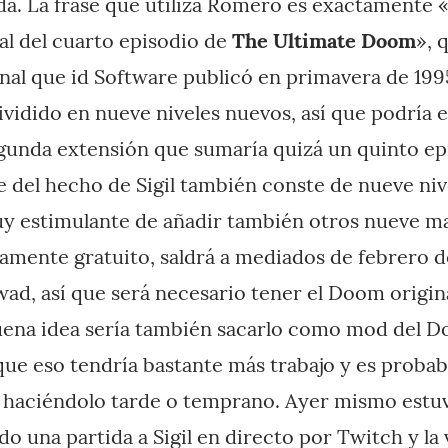
a. La frase que utiliza Romero es exactamente 
ial del cuarto episodio de
The Ultimate Doom
», 
inal que id Software publicó en primavera de 199
ividido en nueve niveles nuevos, así que podría 
gunda extensión que sumaría quizá un quinto epi
del hecho de Sigil también conste de nueve nive
uy estimulante de añadir también otros nueve m
tamente gratuito, saldrá a mediados de febrero d
d, así que será necesario tener el Doom origin
uena idea sería también sacarlo como mod del D
e eso tendría bastante más trabajo y es probabl
haciéndolo tarde o temprano. Ayer mismo est
o una partida a Sigil en directo por Twitch y la