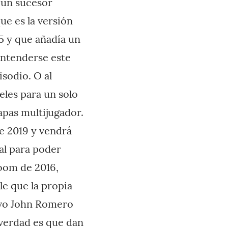
«un sucesor
que es la versión
5 y que añadía un
entenderse este
sodio. O al
les para un solo
apas multijugador.
e 2019 y vendrá
al para poder
oom de 2016,
e que la propia
uvo John Romero
 verdad es que dan