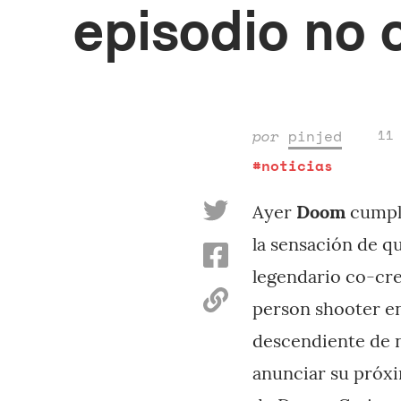
episodio no 
por
pinjed
11
#noticias
Ayer
Doom
cumpli
la sensación de q
legendario co-crea
person shooter e
descendiente de 
anunciar su próxi