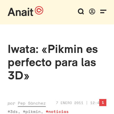
Iwata: «Pikmin es
perfecto para las
3D»
1
por
Pep Sànchez
7 ENERO 2011 | 12:40
#3ds
,
#pikmin
,
#noticias