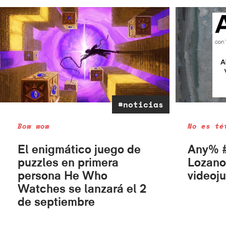
#noticias
Bow wow
No es té
El enigmático juego de
Any% #
puzzles en primera
Lozano
persona He Who
videoju
Watches se lanzará el 2
de septiembre