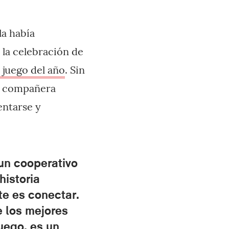
la había
la celebración de
 juego del año
. Sin
mi compañera
entarse y
un cooperativo
historia
te es conectar.
e los mejores
uego, es un