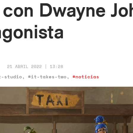
o, con Dwayne J
agonista
21 ABRIL 2022 | 13:28
t-studio
,
#it-takes-two
,
#noticias