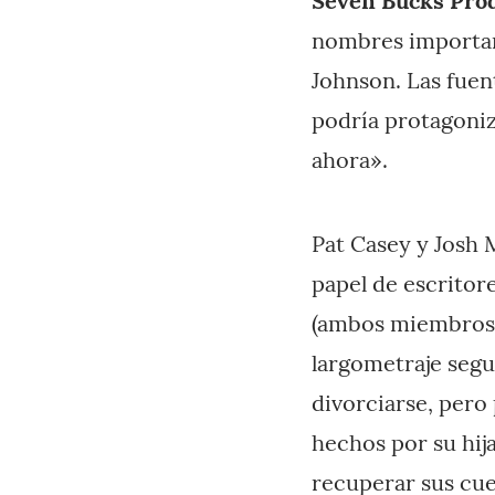
Seven Bucks Pro
nombres importan
Johnson. Las fuen
podría protagoniza
ahora».
Pat Casey y Josh M
papel de escritor
(ambos miembros d
largometraje segu
divorciarse, pero
hechos por su hij
recuperar sus cue