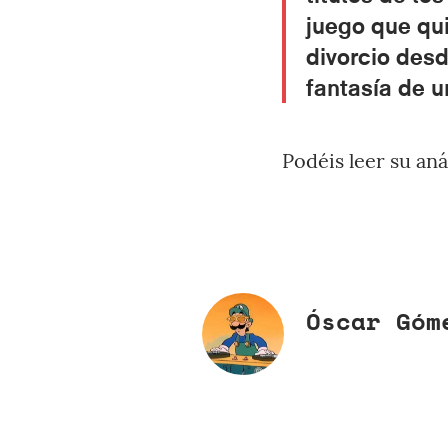
juego que qu
divorcio desd
fantasía de u
Podéis leer su an
Óscar Góm