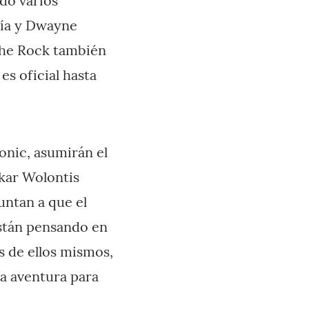
ado varios
cía y Dwayne
The Rock también
es oficial hasta
Sonic, asumirán el
skar Wolontis
ntan a que el
están pensando en
 de ellos mismos,
a aventura para