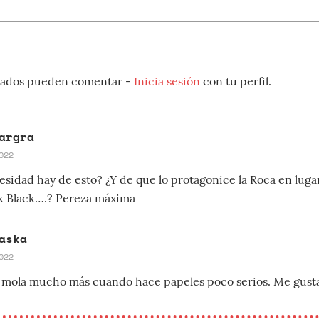
strados pueden comentar -
Inicia sesión
con tu perfil.
argra
022
sidad hay de esto? ¿Y de que lo protagonice la Roca en luga
k Black….? Pereza máxima
aska
022
mola mucho más cuando hace papeles poco serios. Me gusta 