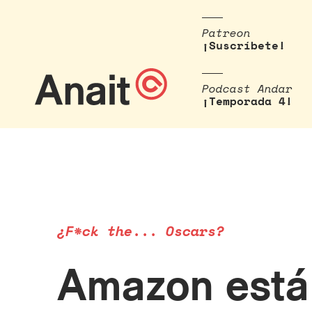
Patreon
¡Suscríbete!
Podcast Andar
¡Temporada 4!
¿F*ck the... Oscars?
Amazon está 