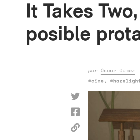
It Takes Tw
posible prot
por
Óscar Gómez
#cine
,
#hazeligh