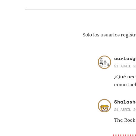
Solo los usuarios regi
carlosg
21 ABRIL 2
¿Qué nece
como Jac
Shalash
21 ABRIL 2
The Rock 