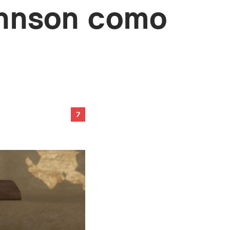
ohnson como
7