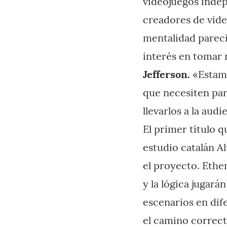
videojuegos inde
creadores de vid
mentalidad pareci
interés en tomar 
Jefferson.
«Estamo
que necesiten para
llevarlos a la aud
El primer título 
estudio catalán A
el proyecto. Ethe
y la lógica jugar
escenarios en dif
el camino correct