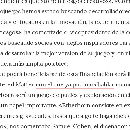
pendientes que «tomen riesgos creativos». «Co
eojuegos hemos estado buscando desarrolladore
da y enfocados en la innovación, la experimenta
riesgos», ha comentado el vicepresidente de la
s buscando socios con juegos inspiradores para
 desarrollar la mejor versión de su juego y, en ú
iencia más amplia posible».
que podrá beneficiarse de esta financiación será
ltered Matter
con el que ya pudimos hablar
cuand
rborn será un juego de puzles y exploración en e
án un papel importante. «Etherborn consiste en ex
erentes gravedades, hasta que algo te haga click 
o», nos comentaba Samuel Cohen, el diseñador d