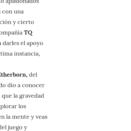
mo apasionados
s con una
ción y cierto
 compañía
TQ
 darles el apoyo
ltima instancia,
Etherborn,
del
o dio a conocer
l que la gravedad
plorar los
en la mente y veas
el juego y