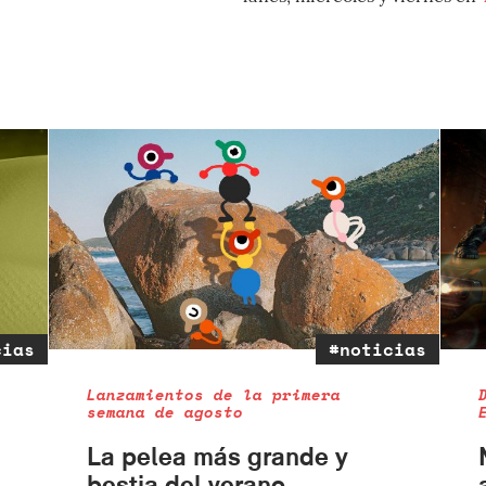
cias
#noticias
Lanzamientos de la primera
semana de agosto
La pelea más grande y
bestia del verano