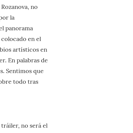
y Rozanova, no
por la
del panorama
 colocado en el
ios artísticos en
r. En palabras de
os. Sentimos que
obre todo tras
áiler, no será el