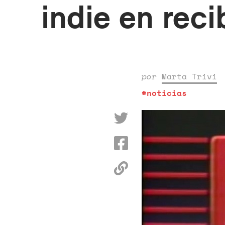
indie en reci
por
Marta Trivi
#noticias