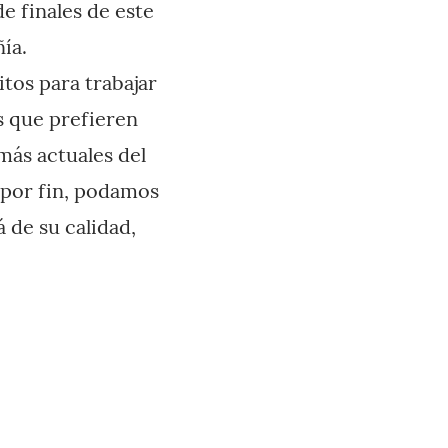
e finales de este
ía.
tos para trabajar
s que prefieren
más actuales del
 por fin, podamos
á de su calidad,