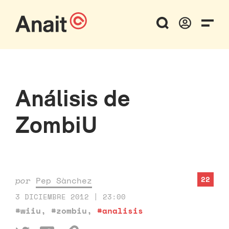
Análisis de
ZombiU
22
por
Pep Sànchez
3 DICIEMBRE 2012 | 23:00
#wiiu
,
#zombiu
,
#analisis