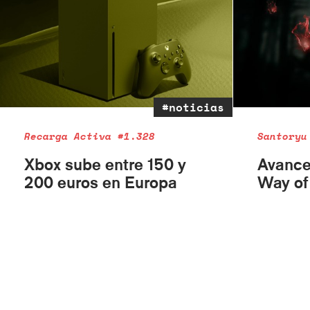
#noticias
Recarga Activa #1.328
Santoryu
Xbox sube entre 150 y
Avance
200 euros en Europa
Way of