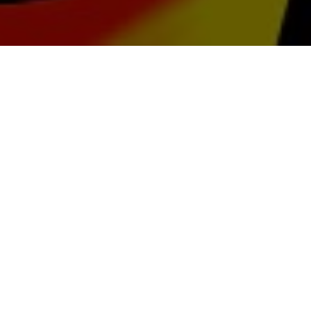
6
por
Víctor Martínez
27 MAYO 2026 | 16:17
#mina-the-hollower
,
#yacht-club-games
,
#analisis
Escribo esto a punto de empezar otra vez
Mina the
Hollower
: NG+3, es decir, la tercera vuelta. Es raro
para mí terminar un juego y empezarlo de nuevo,
sin descanso, sin darme un tiempo para echarlo de
menos. Aquí lo he hecho, y planeo hacerlo otra vez;